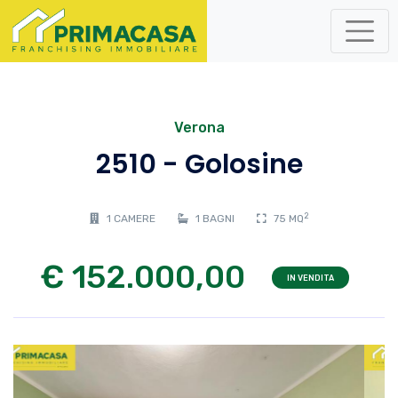
Verona
2510 - Golosine
2
1 CAMERE
1 BAGNI
75 MQ
€ 152.000,00
IN VENDITA