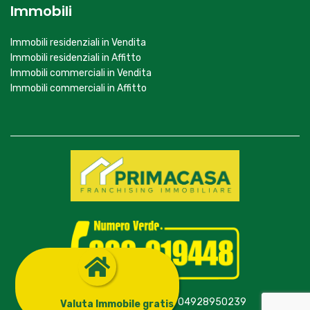
Immobili
Immobili residenziali in Vendita
Immobili residenziali in Affitto
Immobili commerciali in Vendita
Immobili commerciali in Affitto
© Primagroup S.r.l. - P.Iva 04928950239
Valuta Immobile gratis