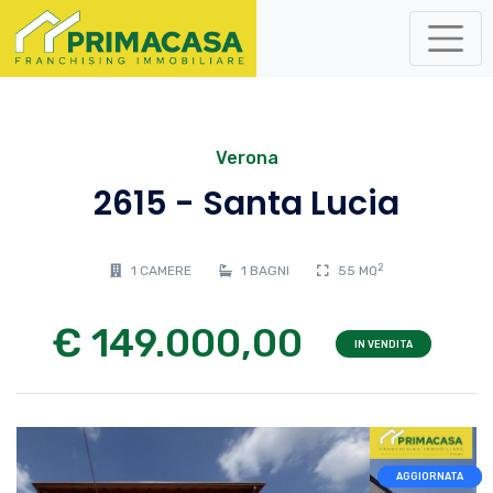
Verona
2615 - Santa Lucia
2
1 CAMERE
1 BAGNI
55 MQ
€ 149.000,00
IN VENDITA
AGGIORNATA
AGGIORNATA
AGGIORNATA