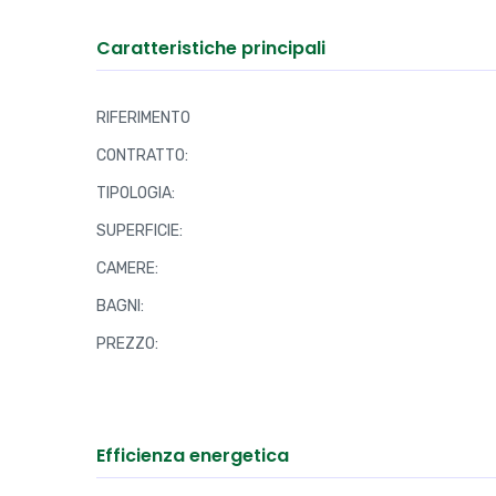
A completare la soluzione troviamo un balcone, 
oltre ad un locale comune dedicato al deposito 
La palazzina ha beneficiato di un importante int
termico, sistemazione della copertura, installaz
dei citofoni. All’interno dell’appartamento sono s
garantendo un elevato livello di efficienza e com
Caratteristiche principali
RIFERIMENTO
CONTRATTO:
TIPOLOGIA:
SUPERFICIE:
CAMERE: