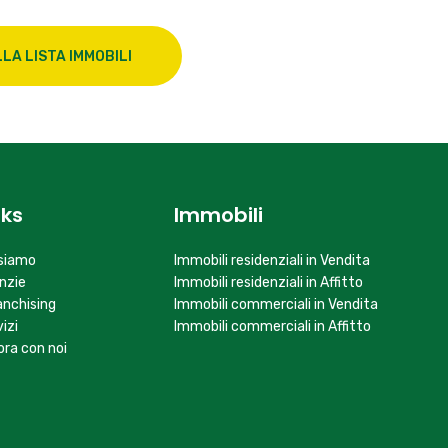
amente autonomo. La presente offerta non costituisce
LA LISTA IMMOBILI
nks
Immobili