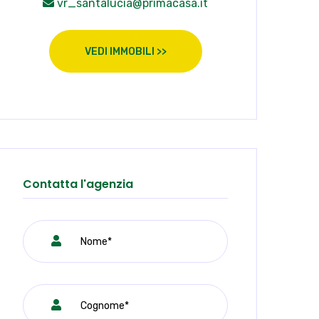
vr_santalucia@primacasa.it
VEDI IMMOBILI >>
Contatta l'agenzia