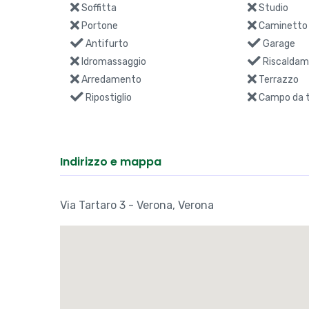
Accessori
Aria condizionata
Ascensor
Cantina
Videocitof
Sala da pranzo
Taverna
Soffitta
Studio
Portone
Caminetto
Antifurto
Garage
Idromassaggio
Riscaldam
Arredamento
Terrazzo
Ripostiglio
Campo da t
Indirizzo e mappa