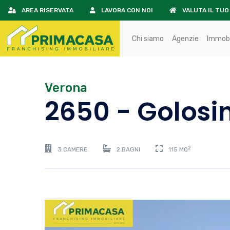
AREA RISERVATA
LAVORA CON NOI
VALUTA IL TUO
Chi siamo
Agenzie
Immobi
Verona
2650 - Golosi
2
3 CAMERE
2 BAGNI
115 MQ