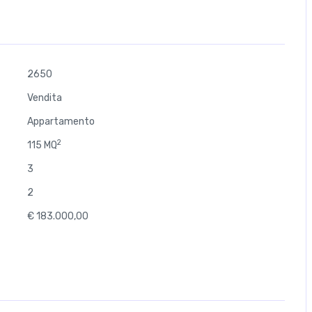
una cantina e un posto auto coperto pertinenziale,
di moto e biciclette. L’immobile è termoautonomo.
ervento di riqualificazione energetica: cappotto
ione delle telecamere, sostituzione della cancellata e
tati inoltre sostituiti serramenti e tapparelle,
fort abitativo.
2650
Vendita
Appartamento
2
115 MQ
3