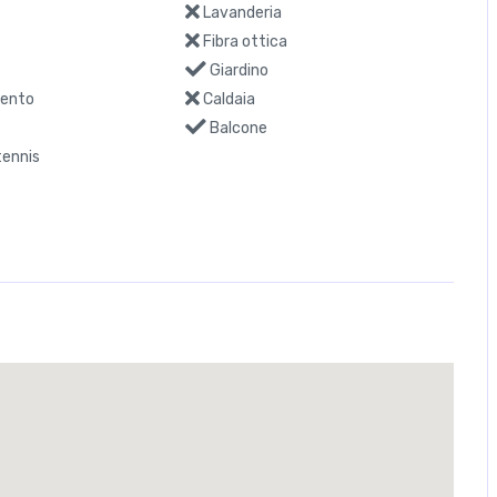
e
Piscina
ono
Portineria
Mansarda
Lavanderia
Fibra ottica
Giardino
ento
Caldaia
Balcone
ennis