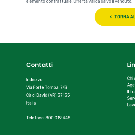
Condividi
Ogni punto vendita è giuridicamente ed amministrativ
elemento contrattuale. Offerta valida salvo il venduto.
TORNA AL
Contatti
Li