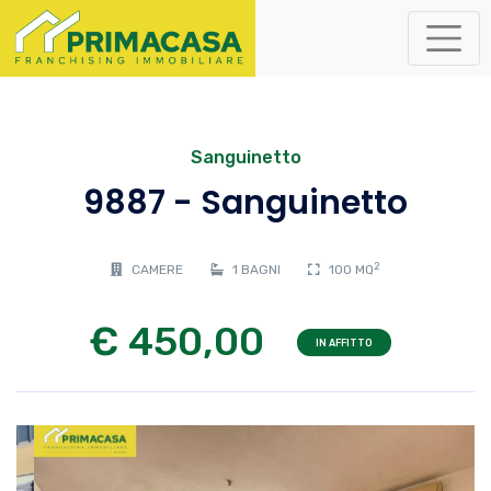
Sanguinetto
9887 - Sanguinetto
2
CAMERE
1 BAGNI
100 MQ
€ 450,00
IN AFFITTO