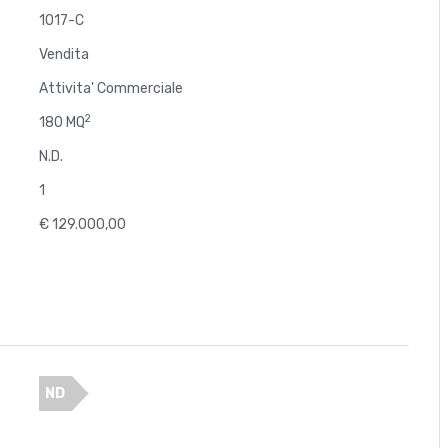
1017-C
Vendita
Attivita' Commerciale
2
180 MQ
N.D.
1
€ 129.000,00
ND