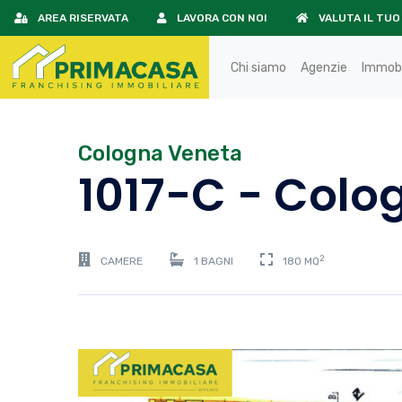
AREA RISERVATA
LAVORA CON NOI
VALUTA IL TUO
Chi siamo
Agenzie
Immobi
Cologna Veneta
1017-C - Colo
2
CAMERE
1 BAGNI
180 MQ