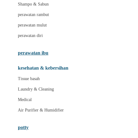
London Taxi
Shampo & Sabun
Love To Dream
perawatan rambut
perawatan mulut
M
perawatan diri
Magformers
Mama's Choice
perawatan ibu
Mamas&Papas
kesehatan & kebersihan
Mamaway
Tissue basah
Maxi Cosi
Laundry & Cleaning
Megabloks
Medical
Micro
Air Purifier & Humidifier
MiDeer
Mimi & Lula
potty
Mini Monkey