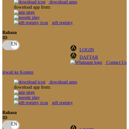
download apps
download app from:
Oh Ma Grain
Okiedog
gift registry
P
Bahasa
ID
Peachy
LOGIN
Phil & Ted's
DAFTAR
Philips Avent
Contact Us
Pigeon
lewati ke Konten
Playgro
download apps
download app from:
Poled Global
Ponycycle
gift registry
Puma
Bahasa
ID
Pureats