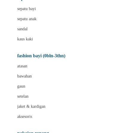
Bio Oil
sepatu bayi
Biolane
sepatu anak
Bite Fighters
sandal
Bizzi Growin
kaus kaki
Blackmores
fashion bayi (0bln-3thn)
Blooming Marvellous
atasan
Bonnels
bawahan
Bravado
gaun
Bruder
setelan
Brush Baby
jaket & kardigan
Buds Organics
aksesoris
Bugaboo
Buggygear