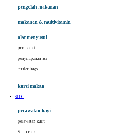
pengolah makanan
Joolz
Jujube
makanan & multivitamin
K
alat menyusui
Kiddycuts
pompa asi
Kumon
penyimpanan asi
L
cooler bags
Leapfrog
kursi makan
Leclerc
SLOT
Lee Vierra
Lillebaby
perawatan bayi
Little Bird Told Me
perawatan kulit
Little Miss Janis
Sunscreen