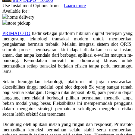
MIN DEPO :
10.000
Twistshake
Use Installment Options from
.
Laarn more
Available for :
TY Toys
home delivery
store pickup
U
PRIMATOTO
hadir sebagai platform hiburan digital terdepan yang
mengusung teknologi transaksi modern untuk memberikan
pengalaman bermain terbaik. Melalui integrasi sistem slot QRIS,
seluruh proses pembayaran kini dapat dilakukan secara instan,
V
aman, dan tanpa kendala dari berbagai aplikasi e-wallet maupun m-
banking. Kemudahan inovatif ini dirancang khusus untuk
Veja
memastikan setiap transaksi berjalan efisien tanpa perlu menunggu
lama.
Vitaflow
Selain keunggulan teknologi, platform ini juga menawarkan
Vtech
aksesibilitas tinggi melalui opsi slot deposit 5k yang sangat ramah
bagi semua kalangan. Dengan nilai deposit 5000, para pemain dapat
W
langsung menjelajahi berbagai pilihan permainan menarik tanpa
beban modal yang besar. Fleksibilitas ini mempermudah pengguna
Waterland
dalam mengatur strategi permainan sekaligus mengelola risiko
secara lebih efektif dan terencana.
Wellness
Didukung oleh aplikasi instan yang ringan dan responsif, Primatoto
X
memastikan koneksi permainan selalu stabil serta memberikan