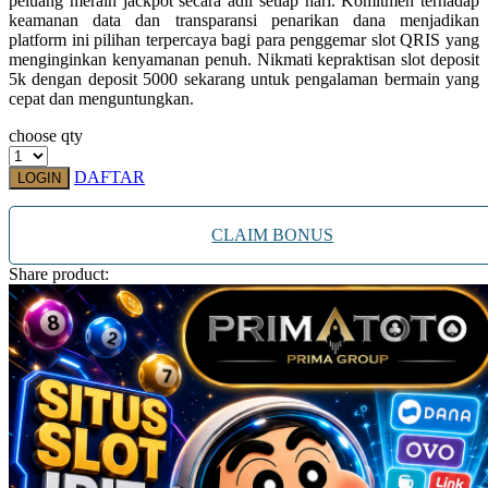
peluang meraih jackpot secara adil setiap hari. Komitmen terhadap
Xootz
keamanan data dan transparansi penarikan dana menjadikan
platform ini pilihan terpercaya bagi para penggemar slot QRIS yang
menginginkan kenyamanan penuh. Nikmati kepraktisan slot deposit
Y
5k dengan deposit 5000 sekarang untuk pengalaman bermain yang
cepat dan menguntungkan.
Yamatoya
choose qty
Z
DAFTAR
LOGIN
Zaxy
Zoggs
CLAIM BONUS
Share product:
0-9
4Moms
59S