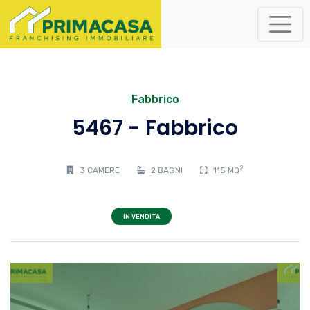
Fabbrico
5467 - Fabbrico
2
3 CAMERE
2 BAGNI
115 MQ
IN VENDITA