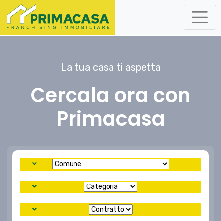
La tua casa ti aspetta
Cercala ora con
Primacasa