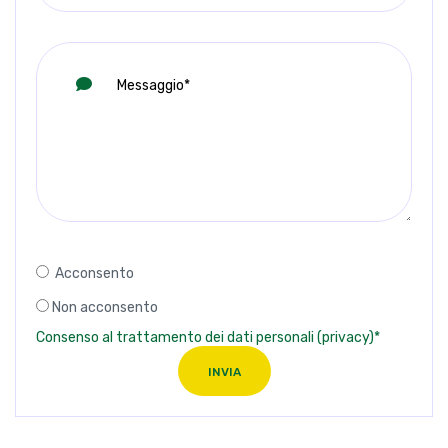
Acconsento
Non acconsento
Consenso al trattamento dei dati personali (privacy)*
INVIA
Altre Proposte
557 - Albaredo d'Adige
Albaredo d'Adige (VR)
Albaredo d'Adige
€ 15.000,00
583 - Pressana