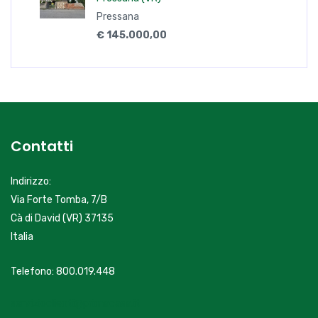
Indirizzo:
Via Forte Tomba, 7/B
Cà di David (VR) 37135
Italia
Telefono: 800.019.448
servizioclienti@primacasa.it
Links
Chi siamo
Agenzie
Il franchising
Servizi
Lavora con noi
Immobili
Immobili residenziali in Vendita