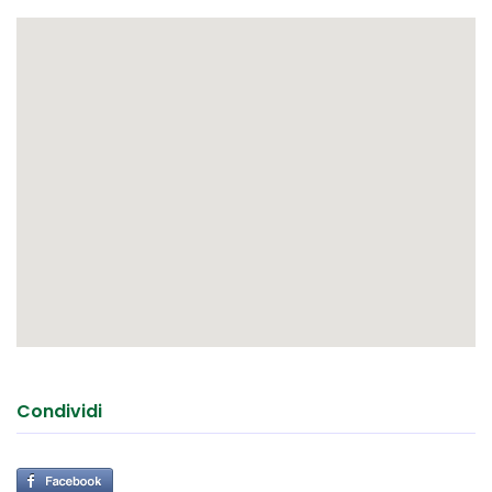
Condividi
Ogni punto vendita è giuridicamente ed amministrativamente
autonomo. La presente offerta non costituisce elemento
contrattuale. Offerta valida salvo il venduto.
TORNA ALLA LISTA IMMOBILI