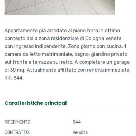
Rif. 844.
Caratteristiche principali
RIFERIMENTO
844
CONTRATTO:
Vendita
TIPOLOGIA:
Appartamento
2
SUPERFICIE:
56 MQ
CAMERE:
1
BAGNI:
1
PREZZO:
€ 135.000,00
Efficienza energetica