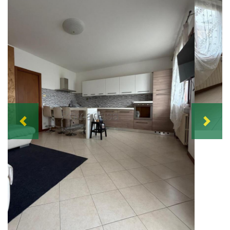
Previous
Next
Appartamento già arredato al piano terra in ottimo
contesto della zona residenziale di Cologna Veneta,
con ingresso indipendente. Zona giorno con cucina, 1
camera da letto matrimoniale, bagno, giardino privato
sul fronte e terrazza sul retro. A completare un garage
di 30 mq. Attualmente affittato con rendita immediata.