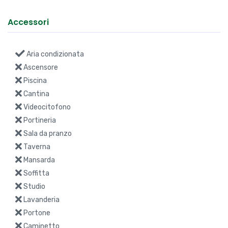
Sala da pranzo
Taverna
Mansarda
Soffitta
Studio
Lavanderia
Portone
Caminetto
Fibra ottica
Antifurto
Garage
Giardino
Idromassaggio
Riscaldamento
Caldaia
Arredamento
Terrazzo