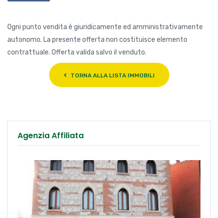
Agenzia Affiliata
Essepi Imm.re S.a.s.