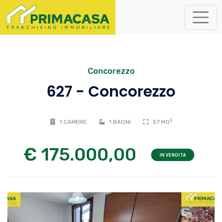
Concorezzo
627 - Concorezzo
2
1 CAMERE
1 BAGNI
57 MQ
€ 175.000,00
IN VENDITA