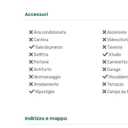
Accessori
Aria condizionata
Ascensore
Cantina
Videocitof
Sala da pranzo
Taverna
Soffitta
Studio
Portone
Caminetto
Antifurto
Garage
Idromassaggio
Riscaldam
Arredamento
Terrazzo
Ripostiglio
Campo da t
Indirizzo e mappa