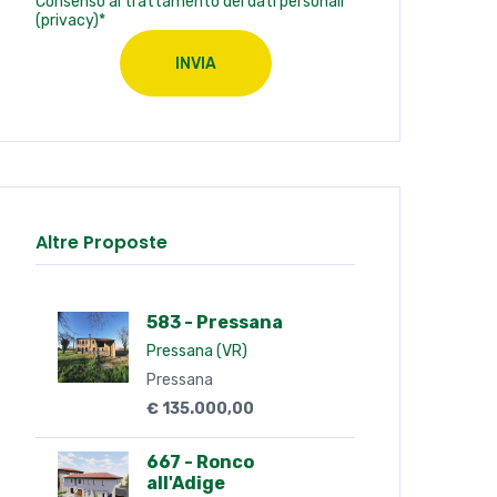
Consenso al trattamento dei dati personali
(privacy)*
INVIA
Altre Proposte
583 - Pressana
Pressana (VR)
Pressana
€ 135.000,00
667 - Ronco
all'Adige