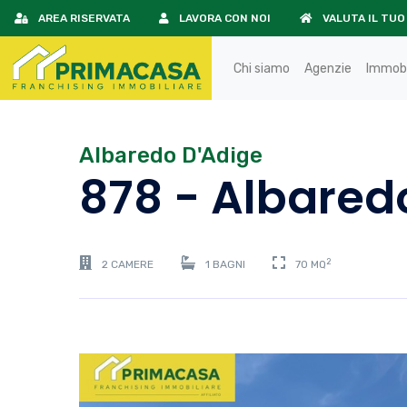
AREA RISERVATA
LAVORA CON NOI
VALUTA IL TUO
Chi siamo
Agenzie
Immobi
Albaredo D'Adige
878 - Albared
2
2 CAMERE
1 BAGNI
70 MQ