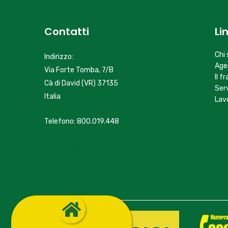
Contatti
Li
Chi
Indirizzo:
Age
Via Forte Tomba, 7/B
Il f
Cà di David (VR) 37135
Serv
Italia
Lav
Telefono: 800.019.448
servizioclienti@primacasa.it