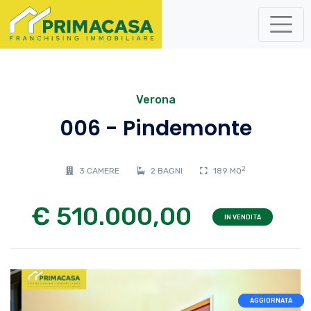
Verona
006 - Pindemonte
2
3 CAMERE
2 BAGNI
189 MQ
€ 510.000,00
IN VENDITA
AGGIORNATA
AGGIORNATA
AGGIORNATA