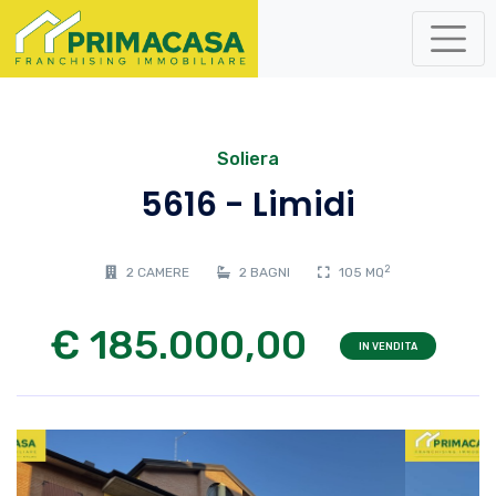
Soliera
5616 - Limidi
2
2 CAMERE
2 BAGNI
105 MQ
€ 185.000,00
IN VENDITA