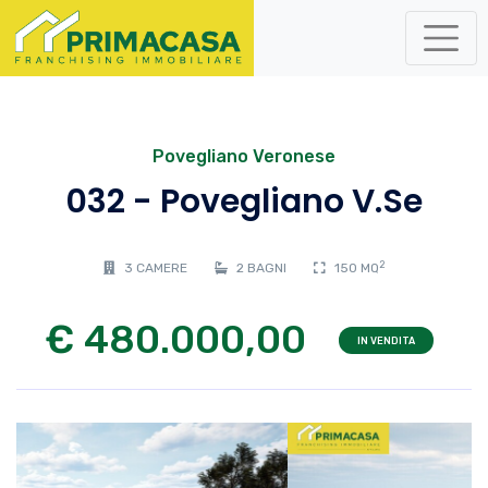
Povegliano Veronese
032 - Povegliano V.se
2
3 CAMERE
2 BAGNI
150 MQ
€ 480.000,00
IN VENDITA