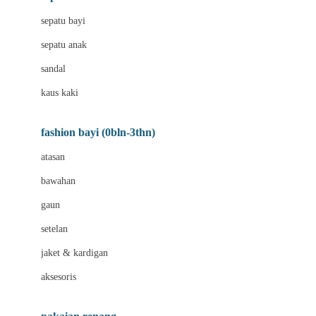
Bio Oil
sepatu bayi
Biolane
sepatu anak
Bite Fighters
sandal
Bizzi Growin
kaus kaki
Blackmores
fashion bayi (0bln-3thn)
Blooming Marvellous
atasan
Bonnels
bawahan
Bravado
gaun
Bruder
setelan
Brush Baby
jaket & kardigan
Buds Organics
aksesoris
Bugaboo
Buggygear