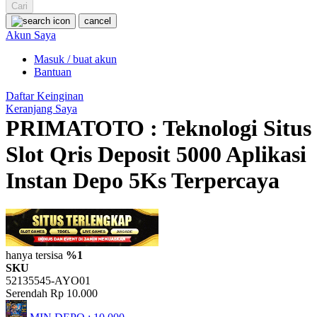
Squishmallows
Cari
cancel
Starbooks
Akun Saya
Stick-O
Masuk / buat akun
Bantuan
Stokke
Daftar Keinginan
Sudocrem
Keranjang Saya
PRIMATOTO : Teknologi Situs
Sumimo
Sunnylife
Slot Qris Deposit 5000 Aplikasi
Sun-Staches
Instan Depo 5Ks Terpercaya
Swimava
T
Tommee Tippee
hanya tersisa
%1
SKU
Trunki
52135545-AYO01
Serendah
Rp 10.000
Tutti Bambini