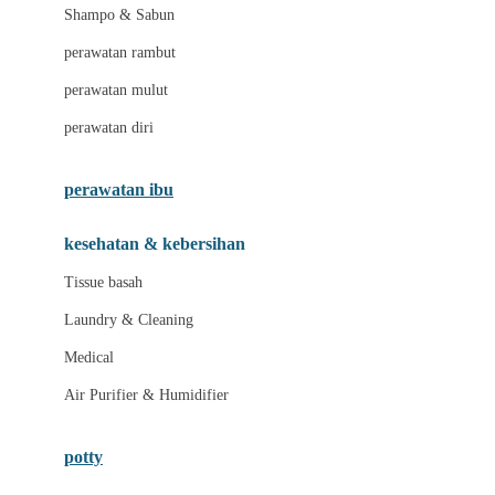
London Taxi
Shampo & Sabun
Love To Dream
perawatan rambut
perawatan mulut
M
perawatan diri
Magformers
Mama's Choice
perawatan ibu
Mamas&Papas
kesehatan & kebersihan
Mamaway
Tissue basah
Maxi Cosi
Laundry & Cleaning
Megabloks
Medical
Micro
Air Purifier & Humidifier
MiDeer
Mimi & Lula
potty
Mini Monkey