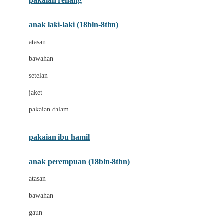
pakaian renang
Bumkins
anak laki-laki (18bln-8thn)
C
atasan
Cetaphil
bawahan
Chicco
setelan
Childlife
jaket
Clevamama
pakaian dalam
Cocolatte
Cottonseeds
pakaian ibu hamil
Cozy N Safe
anak perempuan (18bln-8thn)
Crane
atasan
Cybex
bawahan
D
gaun