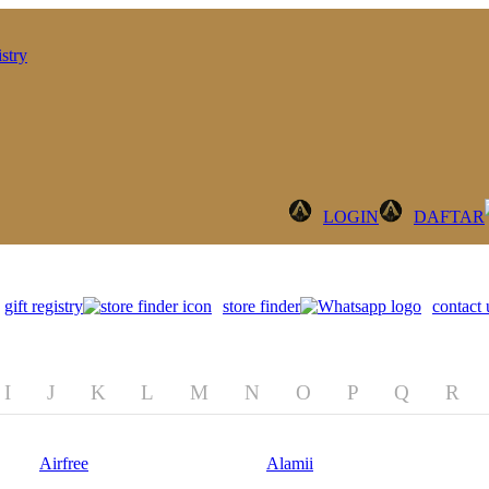
istry
LOGIN
DAFTAR
gift registry
store finder
contact 
I
J
K
L
M
N
O
P
Q
R
Airfree
Alamii