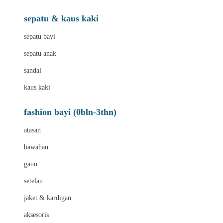
sepatu & kaus kaki
sepatu bayi
sepatu anak
sandal
kaus kaki
fashion bayi (0bln-3thn)
atasan
bawahan
gaun
setelan
jaket & kardigan
aksesoris