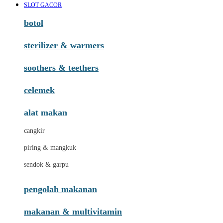
SLOT GACOR
botol
sterilizer & warmers
soothers & teethers
celemek
alat makan
cangkir
piring & mangkuk
sendok & garpu
pengolah makanan
makanan & multivitamin