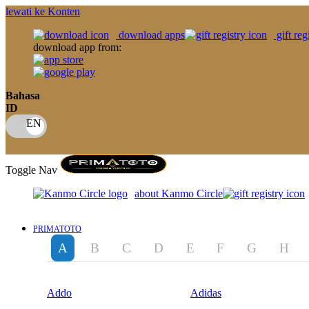
lewati ke Konten
download apps
gift reg
download app from:
Bahasa
ID
Toggle Nav
about Kanmo Circle
PRIMATOTO
A
B
C
D
E
F
G
H
Addo
Adidas