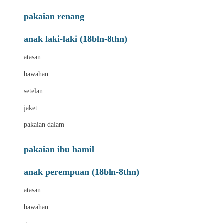
pakaian renang
anak laki-laki (18bln-8thn)
atasan
bawahan
setelan
jaket
pakaian dalam
pakaian ibu hamil
anak perempuan (18bln-8thn)
atasan
bawahan